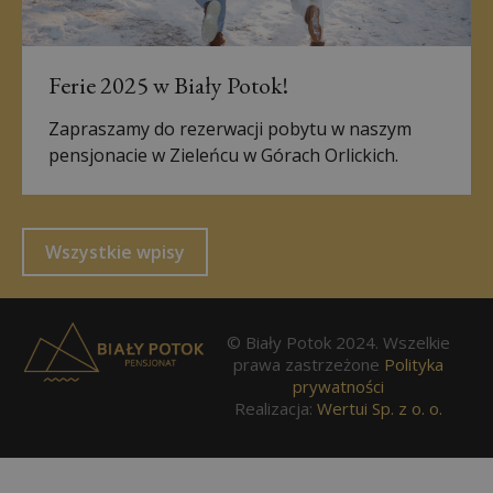
Ferie 2025 w Biały Potok!
Zapraszamy do rezerwacji pobytu w naszym
pensjonacie w Zieleńcu w Górach Orlickich.
Wszystkie wpisy
© Biały Potok 2024. Wszelkie
prawa zastrzeżone
Polityka
prywatności
Realizacja:
Wertui Sp. z o. o.