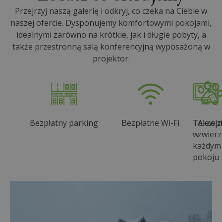
Przejrzyj naszą galerię i odkryj, co czeka na Ciebie w
naszej ofercie. Dysponujemy komfortowymi pokojami,
idealnymi zarówno na krótkie, jak i długie pobyty, a
także przestronną salą konferencyjną wyposażoną w
projektor.
Bezpłatny parking
Bezpłatne Wi-Fi
Telewiz
Akcep
w
zwierz
każdym
pokoju