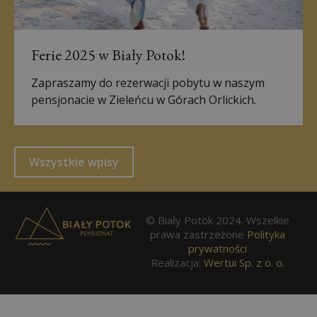
Ferie 2025 w Biały Potok!
Zapraszamy do rezerwacji pobytu w naszym
pensjonacie w Zieleńcu w Górach Orlickich.
Wszystkie wpisy
© Biały Potok 2024. Wszelkie
prawa zastrzeżone
Polityka
prywatności
Realizacja:
Wertui Sp. z o. o.