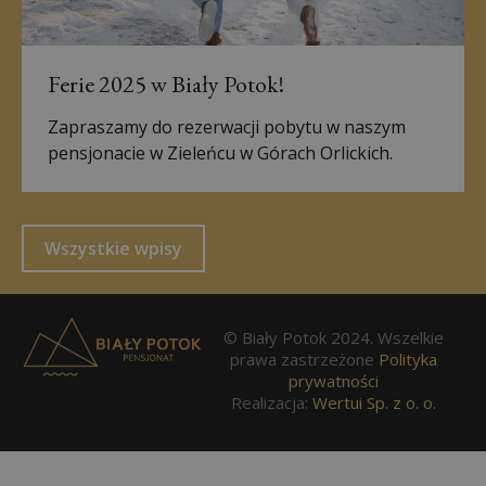
Ferie 2025 w Biały Potok!
Zapraszamy do rezerwacji pobytu w naszym
pensjonacie w Zieleńcu w Górach Orlickich.
Wszystkie wpisy
© Biały Potok 2024. Wszelkie
prawa zastrzeżone
Polityka
prywatności
Realizacja:
Wertui Sp. z o. o.